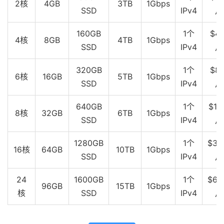
2核
4GB
3TB
1Gbps
SSD
IPv4
月
160GB
1个
$40
4核
8GB
4TB
1Gbps
SSD
IPv4
月
320GB
1个
$80
6核
16GB
5TB
1Gbps
SSD
IPv4
月
640GB
1个
$16
8核
32GB
6TB
1Gbps
SSD
IPv4
月
1280GB
1个
$32
16核
64GB
10TB
1Gbps
SSD
IPv4
月
24
1600GB
1个
$64
96GB
15TB
1Gbps
核
SSD
IPv4
月