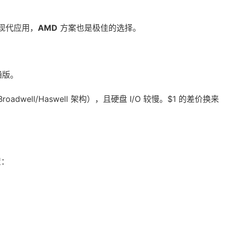
现代应用，
AMD
方案也是极佳的选择。
通版。
adwell/Haswell 架构），且硬盘 I/O 较慢。$1 的差价换来
置：