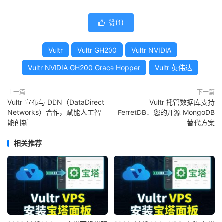
赞(
1
)

Vultr
Vultr GH200
Vultr NVIDIA
Vultr NVIDIA GH200 Grace Hopper
Vultr 英伟达
上一篇
下一篇
Vultr 宣布与 DDN（DataDirect
Vultr 托管数据库支持
Networks）合作，赋能人工智
FerretDB：您的开源 MongoDB
能创新
替代方案
相关推荐