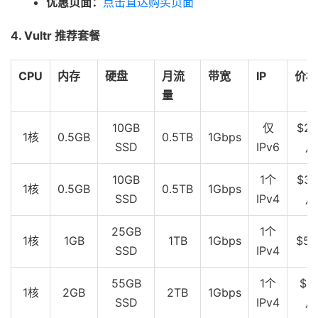
优惠页面：
点击直达购买页面
4. Vultr 推荐套餐
CPU
内存
硬盘
月流
带宽
IP
价格
量
10GB
仅
$2.
1核
0.5GB
0.5TB
1Gbps
SSD
IPv6
月
10GB
1个
$3.
1核
0.5GB
0.5TB
1Gbps
SSD
IPv4
月
25GB
1个
1核
1GB
1TB
1Gbps
$5
SSD
IPv4
55GB
1个
$10
1核
2GB
2TB
1Gbps
SSD
IPv4
月