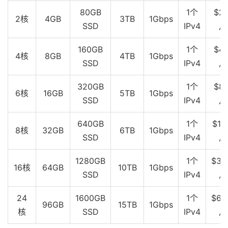
80GB
1个
$20
2核
4GB
3TB
1Gbps
SSD
IPv4
月
160GB
1个
$40
4核
8GB
4TB
1Gbps
SSD
IPv4
月
320GB
1个
$80
6核
16GB
5TB
1Gbps
SSD
IPv4
月
640GB
1个
$16
8核
32GB
6TB
1Gbps
SSD
IPv4
月
1280GB
1个
$32
16核
64GB
10TB
1Gbps
SSD
IPv4
月
24
1600GB
1个
$64
96GB
15TB
1Gbps
核
SSD
IPv4
月