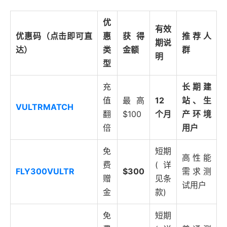
优
有效
优惠码（点击即可直
惠
获得
推荐人
期说
达）
类
金额
群
明
型
充
长期建
值
最高
12
站、生
VULTRMATCH
翻
$100
个月
产环境
倍
用户
免
短期
高性能
费
(详
FLY300VULTR
$300
需求测
赠
见条
试用户
金
款)
免
短期