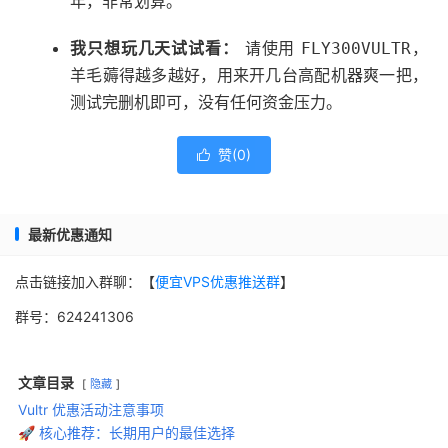
年，非常划算。
我只想玩几天试试看：
请使用
，
FLY300VULTR
羊毛薅得越多越好，用来开几台高配机器爽一把，
测试完删机即可，没有任何资金压力。
赞(
0
)

最新优惠通知
点击链接加入群聊：【
便宜VPS优惠推送群
】
群号：624241306
文章目录
隐藏
Vultr 优惠活动注意事项
🚀 核心推荐：长期用户的最佳选择