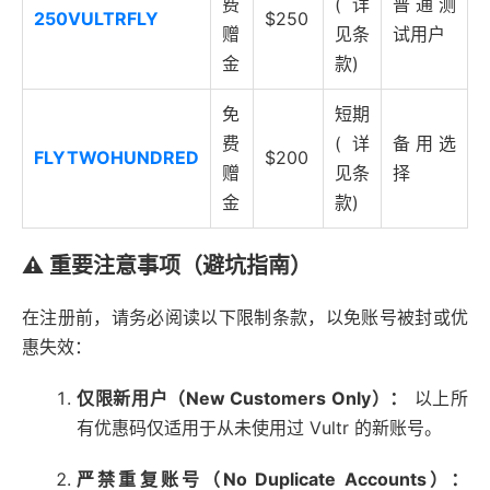
费
(详
普通测
250VULTRFLY
$250
赠
见条
试用户
金
款)
免
短期
费
(详
备用选
FLYTWOHUNDRED
$200
赠
见条
择
金
款)
⚠️ 重要注意事项（避坑指南）
在注册前，请务必阅读以下限制条款，以免账号被封或优
惠失效：
仅限新用户（New Customers Only）：
以上所
有优惠码仅适用于从未使用过 Vultr 的新账号。
严禁重复账号（No Duplicate Accounts）：