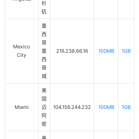
杉
矶
墨
西
哥
Mexico
墨
216.238.66.16
100MB
1GB
City
西
哥
城
美
国
Miami
迈
104.156.244.232
100MB
1GB
阿
密
美