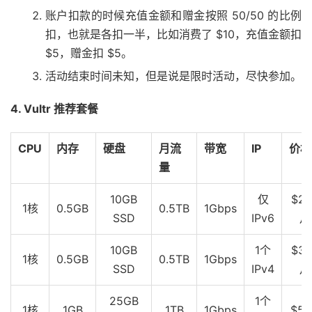
账户扣款的时候充值金额和赠金按照 50/50 的比例
扣，也就是各扣一半，比如消费了 $10，充值金额扣
$5，赠金扣 $5。
活动结束时间未知，但是说是限时活动，尽快参加。
4. Vultr 推荐套餐
CPU
内存
硬盘
月流
带宽
IP
价格
量
10GB
仅
$2.
1核
0.5GB
0.5TB
1Gbps
SSD
IPv6
月
10GB
1个
$3.
1核
0.5GB
0.5TB
1Gbps
SSD
IPv4
月
25GB
1个
1核
1GB
1TB
1Gbps
$5