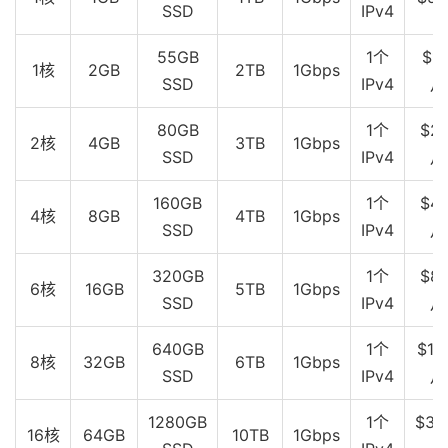
SSD
IPv4
55GB
1个
$10
1核
2GB
2TB
1Gbps
SSD
IPv4
月
80GB
1个
$20
2核
4GB
3TB
1Gbps
SSD
IPv4
月
160GB
1个
$40
4核
8GB
4TB
1Gbps
SSD
IPv4
月
320GB
1个
$80
6核
16GB
5TB
1Gbps
SSD
IPv4
月
640GB
1个
$16
8核
32GB
6TB
1Gbps
SSD
IPv4
月
1280GB
1个
$32
16核
64GB
10TB
1Gbps