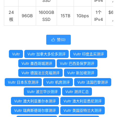
SSD
IPv4
月
24
1600GB
1个
$64
96GB
15TB
1Gbps
核
SSD
IPv4
月
赞(
0
)

Vultr
Vultr 加拿大多伦多测评
Vultr 印度孟买测评
Vultr 墨西哥城测评
Vultr 巴西圣保罗测评
Vultr 德国法兰克福测评
Vultr 新加坡测评
Vultr 日本东京测评
Vultr 机房测评
Vultr 法国巴黎测评
Vultr 波兰华沙测评
Vultr 测评汇总
Vultr 澳大利亚墨尔本测评
Vultr 澳大利亚悉尼测评
Vultr 瑞典斯德哥尔摩测评
Vultr 美国亚特兰大测评