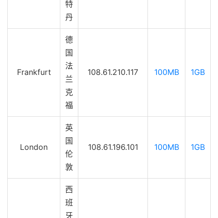
特
丹
德
国
法
Frankfurt
108.61.210.117
100MB
1GB
兰
克
福
英
国
London
108.61.196.101
100MB
1GB
伦
敦
西
班
牙