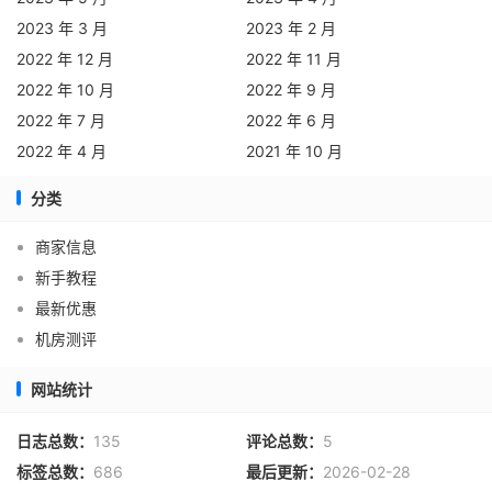
通
2023 年 3 月
2023 年 2 月
2022 年 12 月
2022 年 11 月
内
2022 年 10 月
2022 年 9 月
蒙
5
5
0%
306.04
297.7
302.348
2022 年 7 月
2022 年 6 月
移
2022 年 4 月
2021 年 10 月
动
分类
宁
夏
商家信息
5
2
60%
455.62
436.5
446.06
电
新手教程
信
最新优惠
机房测评
宁
夏
网站统计
5
5
0%
352.28
341.7
347.944
联
通
日志总数：
135
评论总数：
5
标签总数：
686
最后更新：
2026-02-28
宁