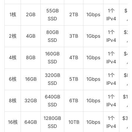
呼
55GB
1个
$10
1核
2GB
2TB
1Gbps
和
SSD
IPv4
月
浩
80GB
1个
$20
特
5
4
20%
415.187
397.872
406.764
2核
4GB
3TB
1Gbps
SSD
IPv4
月
市
电
160GB
1个
$40
信
4核
8GB
4TB
1Gbps
SSD
IPv4
月
湖
320GB
1个
$80
北
6核
16GB
5TB
1Gbps
5
4
20%
421.038
413.113
416.268
SSD
IPv4
月
电
信
640GB
1个
$16
8核
32GB
6TB
1Gbps
SSD
IPv4
月
湖
北
1280GB
1个
$32
5
3
40%
432.054
412.477
419.454
16核
64GB
10TB
1Gbps
电
SSD
IPv4
月
信