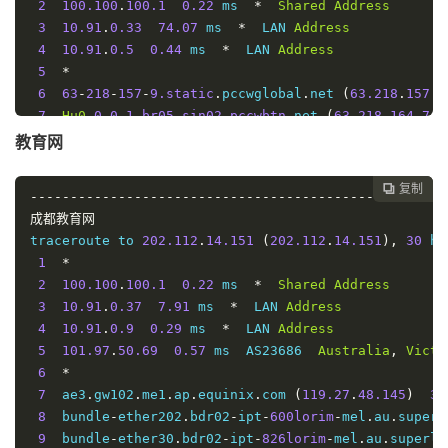
动
2
100.100
.
100.1
0.22
 ms  
*
Shared
Address
3
10.91
.
0.33
74.07
 ms  
*
  LAN 
Address
广
4
10.91
.
0.5
0.44
 ms  
*
  LAN 
Address
5
*
州
6
63
-
218
-
157
-
9.static
.
pccwglobal
.
net 
(
63.218
.
157.9
市
5
2
60%
389.007
386.964
387.985
7
Hu0
-
0
-
0
-
1.br05.sin02.pccwbtn
.
net 
(
63.218
.
164.74
)
电
8
223.121
.
2.49
103.75
 ms  AS58453  
Singapore
,
Chi
教育网
信
9
223.120
.
2.17
140.49
 ms  AS58453  
China
,
Hong
Ko
10
223.120
.
2.14
285.96
 ms  AS58453  
China
,
Guangdo
复制

----------------------------------------------------
广
11
223.120
.
22.5
305.28
 ms  AS58453  
China
,
Shangha
成都教育网
12
221.183
.
55.30
303.20
 ms  AS9808  
China
,
Shangha
州
traceroute to 
202.112
.
14.151
(
202.112
.
14.151
),
30
 ho
13
221.183
.
25.189
186.79
 ms  AS9808  
China
,
Shangh
市
5
2
60%
385.738
372.041
378.889
1
*
14
221.176
.
22.9
315.37
 ms  AS9808  
China
,
Shanghai
电
2
100.100
.
100.1
0.22
 ms  
*
Shared
Address
15
111.24
.
4.77
320.90
 ms  AS9808  
China
,
Shanghai
,
3
10.91
.
0.37
7.91
 ms  
*
  LAN 
Address
信
16
111.24
.
4.106
170.64
 ms  AS9808  
China
,
Shanghai
4
10.91
.
0.9
0.29
 ms  
*
  LAN 
Address
17
221.181
.
125.81
323.02
 ms  AS24400  
China
,
Shang
5
101.97
.
50.69
0.57
 ms  AS23686  
Australia
,
Victo
贵
18
221.181
.
125.138
316.84
 ms  AS24400  
China
,
Shan
6
*
19
211.136
.
112.252
309.64
 ms  AS24400  
China
,
Shan
州
5
3
40%
410.38
398.78
402.726
7
  ae3
.
gw102
.
me1
.
ap
.
equinix
.
com 
(
119.27
.
48.145
)
32
20
211.136
.
112.200
172.38
 ms  AS24400  
China
,
Shan
电
8
  bundle
-
ether202
.
bdr02
-
ipt
-
600lorim
-
mel
.
au
.
superl
信
9
  bundle
-
ether30
.
bdr02
-
ipt
-
826lorim
-
mel
.
au
.
superlo
----------------------------------------------------