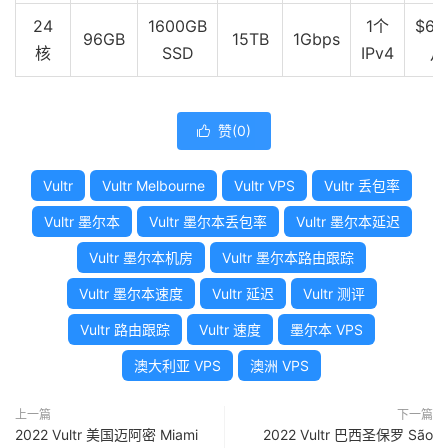
24
1600GB
1个
$64
96GB
15TB
1Gbps
湖
核
SSD
IPv4
月
北
5
5
0%
373.84
277.98
311.284
联
通
赞(
0
)

湖
Vultr
Vultr Melbourne
Vultr VPS
Vultr 丢包率
北
5
5
0%
368.8
225.78
281.932
Vultr 墨尔本
Vultr 墨尔本丢包率
Vultr 墨尔本延迟
移
动
Vultr 墨尔本机房
Vultr 墨尔本路由跟踪
Vultr 墨尔本速度
Vultr 延迟
Vultr 测评
湖
南
Vultr 路由跟踪
Vultr 速度
墨尔本 VPS
5
5
0%
426.38
412.16
417.488
电
澳大利亚 VPS
澳洲 VPS
信
上一篇
下一篇
湖
2022 Vultr 美国迈阿密 Miami
2022 Vultr 巴西圣保罗 São