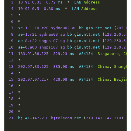
京
3
10.91
.
0.33
6.72
 ms  
*
  LAN 
Address
5
1
80%
431.346
431.346
431.346
4
10.91
.
0.5
0.30
 ms  
*
  LAN 
Address
联
5
*
通
6
*
7
  xe
-
1
-
1
-
10.r20.sydnau02.au
.
bb
.
gin
.
ntt
.
net 
(
202.68
北
8
  ae
-
1.r21.sydnau03.au
.
bb
.
gin
.
ntt
.
net 
(
129.250
.
5.4
京
9
  ae
-
8.r22.sngpsi07.sg
.
bb
.
gin
.
ntt
.
net 
(
129.250
.
6.1
5
4
20%
376.4
330.82
344.455
移
10
  ae
-
0.a00.sngpsi07.sg
.
bb
.
gin
.
ntt
.
net 
(
129.250
.
2.7
11
183.91
.
56.125
329.23
 ms  AS4134  
Singapore
,
Chi
动
12
*
13
202.97
.
33.125
385.00
 ms  AS4134  
China
,
Shangha
成
14
*
都
15
202.97
.
97.217
428.08
 ms  AS4134  
China
,
Beijing
市
5
5
0%
324.3
316.24
319.864
16
*
联
17
*
18
*
通
19
*
20
*
成
21
  bj141
-
147
-
210.bjtelecom
.
net 
(
219.141
.
147.210
)
4
都
市
5
1
80%
396.023
396.023
396.023
----------------------------------------------------