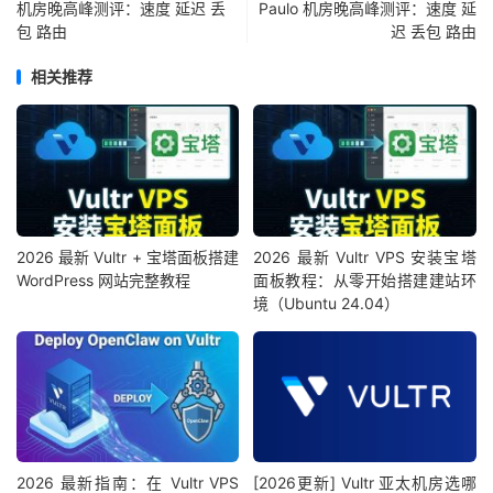
南
机房晚高峰测评：速度 延迟 丢
Paulo 机房晚高峰测评：速度 延
5
5
0%
346.84
312.74
336.776
联
包 路由
迟 丢包 路由
通
相关推荐
湖
南
5
5
0%
342.74
190.14
280.656
移
动
吉
2026 最新 Vultr + 宝塔面板搭建
2026 最新 Vultr VPS 安装宝塔
WordPress 网站完整教程
面板教程：从零开始搭建建站环
林
5
3
40%
441.04
434.26
438.173
境（Ubuntu 24.04）
电
信
吉
林
5
5
0%
333.58
324.26
328.576
联
通
2026 最新指南：在 Vultr VPS
[2026更新] Vultr 亚太机房选哪