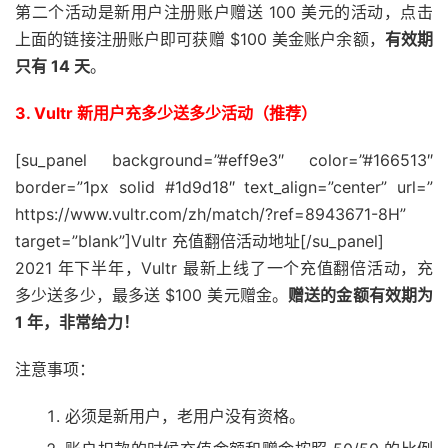
动
第二个活动是新用户注册账户赠送 100 美元的活动，点击
上面的链接注册账户即可获赠 $100 美金账户余额，
有效期
河
只有 14 天
。
南
5
4
20%
426.803
412.476
418.885
联
3. Vultr 新用户充多少送多少活动（推荐）
通
[su_panel background=”#eff9e3″ color=”#166513″
河
border=”1px solid #1d9d18″ text_align=”center” url=”
南
https://www.vultr.com/zh/match/?ref=8943671-8H”
5
5
0%
327.88
322.96
325.616
移
target=”blank”]Vultr 充值翻倍活动地址[/su_panel]
动
2021 年下半年，Vultr 最新上线了一个充值翻倍活动，充
多少送多少，最多送 $100 美元赠金。
赠送的金额有效期为
河
1 年，非常给力！
源
市
5
4
20%
239.1
206.28
222.675
注意事项：
移
必须是新用户，老用户没有资格。
动