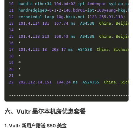
10
  bundle
-
ether34
-
104.bdr02
-
ipt
-
4edenpar
-
syd
.
au
.
sup
深圳移动
贵
11
  hundredgige0
-
0
-
1
-
2
-
140.bdr01
-
ipt
-
168yeung
-
hkg
.
hk
traceroute to 
120.196
.
165.24
(
120.196
.
165.24
),
30
 ho
12
  cernetedu1
-
lacp
-
10g
.
hkix
.
net 
(
123.255
.
91.118
)
1
州
1
*
5
5
0%
320.44
287.16
306.396
13
101.4
.
114.181
167.74
 ms  AS4538  
China
,
Beijing
2
100.100
.
100.1
0.25
 ms  
*
Shared
Address
联
14
*
3
10.91
.
0.37
89.92
 ms  
*
  LAN 
Address
通
15
101.4
.
118.213
168.43
 ms  AS4538  
China
,
Beijing
4
10.91
.
0.9
0.51
 ms  
*
  LAN 
Address
16
*
5
101.97
.
50.69
0.64
 ms  AS23686  
Australia
,
Victo
海
17
101.4
.
112.18
203.17
 ms  AS4538  
China
,
Sichuan
,
6
*
南
18
*
7
  ten
-
0
-
7
-
0
-
2
-
1493.bdr03.mel07.vic
.
vocus
.
net
.
au 
(
1
5
3
40%
400.26
384.9
393.646
19
*
电
8
  be150
.
cor02
.
mel11
.
vic
.
vocus
.
network 
(
114.31
.
196.
20
*
9
  be200
.
lsr01
.
stck
.
vic
.
vocus
.
network 
(
103.1
.
77.48
)
信
21
*
10
  be802
.
lsr01
.
dody
.
nsw
.
vocus
.
network 
(
103.1
.
76.148
22
202.112
.
14.151
194.24
 ms  AS24355  
China
,
Sichu
11
  be220
.
cor02
.
syd04
.
nsw
.
vocus
.
network 
(
103.1
.
77.17
海
12
  be101
.
bdr02
.
syd03
.
nsw
.
vocus
.
network 
(
114.31
.
192.
南
----------------------------------------------------
5
3
40%
352.12
344.94
348.846
13
223.119
.
48.10
103.85
 ms  AS58453  
Australia
,
Ne
移
14
223.118
.
4.86
103.95
 ms  AS58453  
Australia
,
New
动
六、Vultr 墨尔本机房优惠套餐
15
223.120
.
2.86
171.82
 ms  AS58453  
China
,
Guangdo
16
221.183
.
55.82
147.87
 ms  AS9808  
China
,
Guangdo
合
17
*
1. Vultr 新用户赠送 $50 美金
18
221.176
.
22.157
147.64
 ms  AS9808  
China
,
Guangd
肥