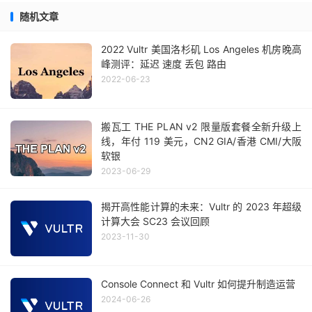
5
3
40%
443.467
435.612
440.251
电
随机文章
信
2022 Vultr 美国洛杉矶 Los Angeles 机房晚高
南
峰测评：延迟 速度 丢包 路由
京
2022-06-23
市
5
3
40%
406.823
389.53
400.361
电
搬瓦工 THE PLAN v2 限量版套餐全新升级上
信
线，年付 119 美元，CN2 GIA/香港 CMI/大阪
软银
南
2023-06-29
京
市
5
5
0%
420.555
395.498
410.261
揭开高性能计算的未来：Vultr 的 2023 年超级
计算大会 SC23 会议回顾
联
2023-11-30
通
南
Console Connect 和 Vultr 如何提升制造运营
京
2024-06-26