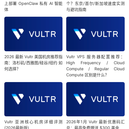
上部署 OpenClaw 私有 AI 智能
个？东京/首尔/新加坡速度实测
体
与避坑指南
吉
林
5
5
0%
361.52
361.14
361.256
移
动
江
苏
2026 最新 Vultr 美国机房推荐指
Vultr VPS 服务器配置推荐：
5
4
20%
410.458
389.68
402.87
电
南：洛杉矶/西雅图/硅谷/纽约 如
High Frequency / Cloud
何选择？
Compute / Regular Cloud
信
Compute 区别是什么？
江
苏
5
3
40%
421.78
414.28
418.233
电
信
江
Vultr 亚洲核心机房详细评测
2026年1月 Vultr 最新优惠码汇
苏
(2026最新版)
总：最高免费赠送 $300 美金