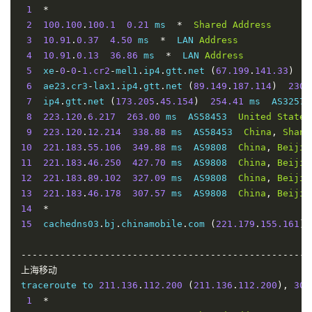
16
*
东
1
*
5
5
0%
341.32
323.88
335.076
17
59.40
.
49.93
371.78
 ms  AS4134  
China
,
Guangdong
2
100.100
.
100.1
0.21
 ms  
*
Shared
Address
联
----------------------------------------------------
18
58.60
.
188.222
378.32
 ms  AS4134  
China
,
Guangdo
3
10.91
.
0.37
4.50
 ms  
*
  LAN 
Address
深圳联通
通
4
10.91
.
0.13
36.86
 ms  
*
  LAN 
Address
traceroute to 
210.21
.
196.6
(
210.21
.
196.6
),
30
 hops m
----------------------------------------------------
5
  xe
-
0
-
0
-
1.cr2
-
mel1
.
ip4
.
gtt
.
net 
(
67.199
.
141.33
)
0
1
*
广
6
  ae23
.
cr3
-
lax1
.
ip4
.
gtt
.
net 
(
89.149
.
187.114
)
230.
2
100.100
.
100.1
0.23
 ms  
*
Shared
Address
东
7
  ip4
.
gtt
.
net 
(
173.205
.
45.154
)
254.41
 ms  AS3257 
5
5
0%
364.78
189.72
297.64
3
10.91
.
0.33
2.82
 ms  
*
  LAN 
Address
移
8
223.120
.
6.217
263.00
 ms  AS58453  
United
States
4
10.91
.
0.5
2.21
 ms  
*
  LAN 
Address
9
223.120
.
12.214
338.88
 ms  AS58453  
China
,
Shang
动
5
  xe
-
0
-
0
-
1.cr2
-
mel1
.
ip4
.
gtt
.
net 
(
67.199
.
141.33
)
0
10
221.183
.
55.106
349.88
 ms  AS9808  
China
,
Beijin
6
  ae27
.
cr2
-
sjc1
.
ip4
.
gtt
.
net 
(
89.149
.
141.29
)
229.4
11
221.183
.
46.250
427.70
 ms  AS9808  
China
,
Beijin
广
7
  as4837
.
sjc10
.
ip4
.
gtt
.
net 
(
173.205
.
56.142
)
276.6
12
221.183
.
89.102
327.09
 ms  AS9808  
China
,
Beijin
8
219.158
.
116.237
268.74
 ms  AS4837  
China
,
Shang
西
13
221.183
.
46.178
307.57
 ms  AS9808  
China
,
Beijin
5
4
20%
406.66
399.08
403.625
9
219.158
.
8.177
284.59
 ms  AS4837  
China
,
Shangha
电
14
*
10
*
信
15
  cachedns03
.
bj
.
chinamobile
.
com 
(
221.179
.
155.161
)
11
*
12
120.82
.
0.166
300.54
 ms  AS17816  
China
,
Guangdo
----------------------------------------------------
广
13
120.80
.
144.34
332.15
 ms  AS17623  
China
,
Guangd
上海移动
西
14
  dns2
-
ftcg
.
gdsz
.
cncnet
.
net 
(
210.21
.
196.6
)
310.79
5
4
20%
244.2
228.36
236.94
traceroute to 
211.136
.
112.200
(
211.136
.
112.200
),
30
 
移
1
*
----------------------------------------------------