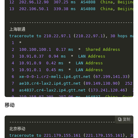
通
12
202.96
.
12.90
307.25
 ms  AS4808  
China
,
Beijing
,
19
  ns
-
pd
.
online
.
sh
.
cn 
(
202.96
.
209.133
)
393.21
 ms  
13
202.106
.
50.1
339.38
 ms  AS4808  
China
,
Beijing
,
福
----------------------------------------------------
----------------------------------------------------
建
深圳电信
5
1
80%
383.26
383.26
383.26
上海联通
traceroute to 
58.60
.
188.222
(
58.60
.
188.222
),
30
 hops
移
traceroute to 
210.22
.
97.1
(
210.22
.
97.1
),
30
 hops max
1
*
动
1
*
2
100.100
.
200.1
0.22
 ms  
*
Shared
Address
2
100.100
.
100.1
0.17
 ms  
*
Shared
Address
3
10.91
.
0.25
25.81
 ms  
*
  LAN 
Address
甘
3
10.91
.
0.37
0.94
 ms  
*
  LAN 
Address
4
10.91
.
0.5
0.34
 ms  
*
  LAN 
Address
4
10.91
.
0.9
0.42
 ms  
*
  LAN 
Address
肃
5
*
5
4
20%
444.2
434.84
439.82
5
10.91
.
0.1
0.45
 ms  
*
  LAN 
Address
电
6
*
6
  xe
-
0
-
0
-
1.cr2
-
mel1
.
ip4
.
gtt
.
net 
(
67.199
.
141.33
)
7
7
  xe
-
1
-
1
-
10.r20.sydnau02.au
.
bb
.
gin
.
ntt
.
net 
(
202.68
信
7
  ae10
.
cr4
-
lax2
.
ip4
.
gtt
.
net 
(
89.149
.
130.90
)
252.2
8
  ae
-
1.r21.sydnau03.au
.
bb
.
gin
.
ntt
.
net 
(
129.250
.
5.4
8
  as4837
.
cr4
-
lax2
.
ip4
.
gtt
.
net 
(
173.241
.
128.46
)
27
9
  ae
-
8.r22.sngpsi07.sg
.
bb
.
gin
.
ntt
.
net 
(
129.250
.
6.1
广
9
219.158
.
97.205
297.96
 ms  AS4837  
China
,
Guangd
10
  ae
-
0.a00.sngpsi07.sg
.
bb
.
gin
.
ntt
.
net 
(
129.250
.
2.7
东
10
219.158
.
115.125
291.67
 ms  AS4837  
China
,
Shang
移动
11
183.91
.
56.125
327.71
 ms  AS4134  
Singapore
,
Chi
5
5
0%
391.816
373.854
381.537
11
219.158
.
113.126
293.71
 ms  AS4837  
China
,
Shang
电
12
*
12
219.158
.
113.101
288.68
 ms  AS4837  
China
,
Shang
信
13
*
复制

----------------------------------------------------
13
*
14
*
北京移动
14
139.226
.
201.146
295.16
 ms  AS17621  
China
,
Shan
15
14.147
.
127.66
375.60
 ms  AS134774  
China
,
Guang
广
traceroute to 
221.179
.
155.161
(
221.179
.
155.161
),
30
 
15
210.22
.
97.1
289.62
 ms  AS17621  
China
,
Shanghai