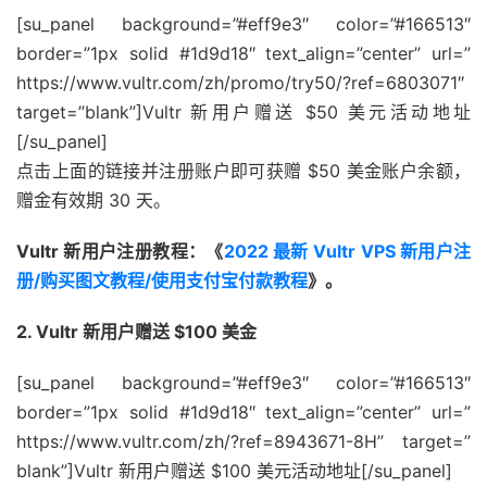
19
111.24
.
5.189
289.95
 ms  AS9808  
China
,
Guangdon
市
5
5
0%
372.981
268.095
321.14
[su_panel background=”#eff9e3″ color=”#166513″
20
221.183
.
71.74
182.57
 ms  AS9808  
China
,
Guangdo
联
border=”1px solid #1d9d18″ text_align=”center” url=”
21
*
通
https://www.vultr.com/zh/promo/try50/?ref=6803071″
22
  ns6
.
gd
.
cnmobile
.
net 
(
120.196
.
165.24
)
179.54
 ms 
target=”blank”]Vultr 新用户赠送 $50 美元活动地址
河
----------------------------------------------------
[/su_panel]
北
点击上面的链接并注册账户即可获赠 $50 美金账户余额，
5
1
80%
417.64
417.64
417.64
电
赠金有效期 30 天。
信
Vultr 新用户注册教程：《
2022 最新 Vultr VPS 新用户注
河
册/购买图文教程/使用支付宝付款教程
》。
北
5
5
0%
388.48
309.82
330.5
联
2. Vultr 新用户赠送 $100 美金
通
[su_panel background=”#eff9e3″ color=”#166513″
河
border=”1px solid #1d9d18″ text_align=”center” url=”
北
https://www.vultr.com/zh/?ref=8943671-8H” target=”
5
5
0%
248.256
242.79
246.927
移
blank”]Vultr 新用户赠送 $100 美元活动地址[/su_panel]