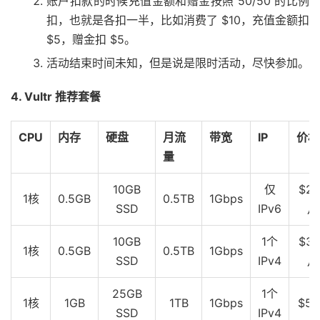
账户扣款的时候充值金额和赠金按照 50/50 的比例
黑
扣，也就是各扣一半，比如消费了 $10，充值金额扣
龙
$5，赠金扣 $5。
江
5
3
40%
462.56
454.46
458.14
活动结束时间未知，但是说是限时活动，尽快参加。
电
信
4. Vultr 推荐套餐
黑
CPU
内存
硬盘
月流
带宽
IP
价格
龙
量
江
5
5
0%
377.32
366.08
371.636
联
10GB
仅
$2.
通
1核
0.5GB
0.5TB
1Gbps
SSD
IPv6
月
黑
10GB
1个
$3.
龙
1核
0.5GB
0.5TB
1Gbps
SSD
IPv4
月
江
5
3
40%
367.862
351.233
361.805
移
25GB
1个
1核
1GB
1TB
1Gbps
$5
动
SSD
IPv4