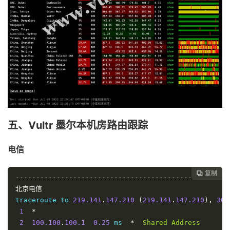
通
安
徽
5
5
0%
369.906
367.921
369.235
移
动
北
京
5
3
40%
432.551
424.133
427.258
电
五、Vultr 墨尔本机房路由跟踪
信
电信
北
京
复制

5
4
20%
437.94
424.8
432.405
----------------------------------------------------
电
北京电信
信
traceroute to 
219.141
.
147.210
(
219.141
.
147.210
),
30
 
1
*
北
2
100.100
.
100.1
0.25
 ms  
*
Shared
Address