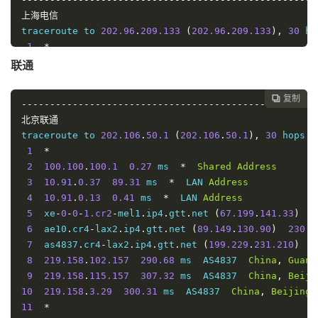
移
上海电信
traceroute to 
202.96
.
209.133
(
202.96
.
209.133
),
30
 ho
动
1
*
2
100.100
.
100.1
0.20
 ms  
*
Shared
Address
联通
大
3
10.91
.
0.37
7.01
 ms  
*
  LAN 
Address
连
4
10.91
.
0.9
0.24
 ms  
*
  LAN 
Address
复制

市
5
2
60%
431.62
424.9
428.26
----------------------------------------------------
5
10.91
.
0.1
0.32
 ms  
*
  LAN 
Address
北京联通
电
6
*
traceroute to 
202.106
.
50.1
(
202.106
.
50.1
),
30
 hops m
7
*
信
1
*
8
  xe
-
1
-
1
-
10.r20.sydnau02.au
.
bb
.
gin
.
ntt
.
net 
(
202.68
2
100.100
.
100.1
0.27
 ms  
*
Shared
Address
9
  ae
-
1.r21.sydnau03.au
.
bb
.
gin
.
ntt
.
net 
(
129.250
.
5.4
福
3
10.91
.
0.37
89.31
 ms  
*
  LAN 
Address
10
  ae
-
8.r22.sngpsi07.sg
.
bb
.
gin
.
ntt
.
net 
(
129.250
.
6.1
建
4
10.91
.
0.13
0.41
 ms  
*
  LAN 
Address
11
  ae
-
0.a00.sngpsi07.sg
.
bb
.
gin
.
ntt
.
net 
(
129.250
.
2.7
5
4
20%
421.5
405.8
415.1
电
5
  xe
-
0
-
0
-
1.cr2
-
mel1
.
ip4
.
gtt
.
net 
(
67.199
.
141.33
)
0
12
183.91
.
56.125
326.48
 ms  AS4134  
Singapore
,
Chi
6
  ae10
.
cr4
-
lax2
.
ip4
.
gtt
.
net 
(
89.149
.
130.90
)
230.0
信
13
202.97
.
93.157
385.66
 ms  AS4134  
China
,
Shangha
7
  as4837
.
cr4
-
lax2
.
ip4
.
gtt
.
net 
(
199.229
.
231.210
)
2
14
*
8
219.158
.
102.157
290.68
 ms  AS4837  
China
,
Guang
福
15
*
9
219.158
.
115.157
307.32
 ms  AS4837  
China
,
Beiji
16
*
建
10
219.158
.
3.29
300.31
 ms  AS4837  
China
,
Beijing
,
5
5
0%
417.415
309.623
336.78
17
180.169
.
255.118
348.33
 ms  AS4812  
China
,
Shang
联
11
*
18
180.169
.
255.122
348.27
 ms  AS4812  
China
,
Shang