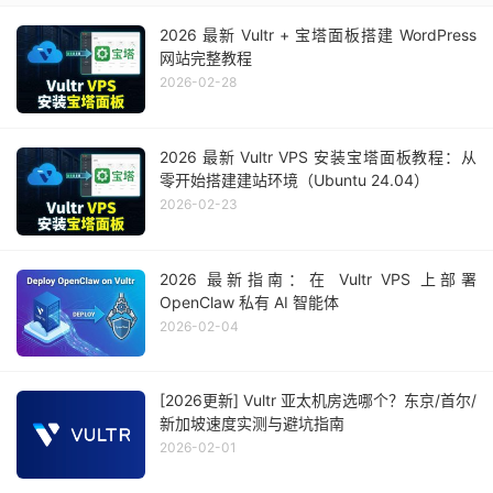
江
2026 最新 Vultr + 宝塔面板搭建 WordPress
网站完整教程
西
5
4
20%
229.7
228.18
228.85
2026-02-28
移
动
2026 最新 Vultr VPS 安装宝塔面板教程：从
辽
零开始搭建建站环境（Ubuntu 24.04）
宁
2026-02-23
5
3
40%
451.4
449.68
450.746
电
信
2026 最新指南：在 Vultr VPS 上部署
OpenClaw 私有 AI 智能体
辽
2026-02-04
宁
5
2
60%
370.831
369.076
369.953
移
动
[2026更新] Vultr 亚太机房选哪个？东京/首尔/
新加坡速度实测与避坑指南
洛
2026-02-01
阳