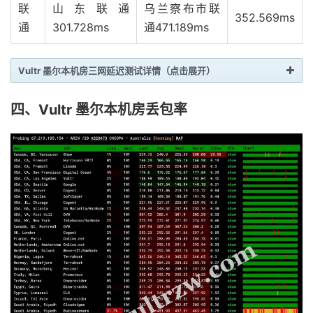
联
山东联通
乌兰察布市联
352.569ms
通
301.728ms
通
471.189ms
Vultr 墨尔本机房三网延迟测试详情（点击展开）
检
发
接
丢包
最大时间
最小时间
平均时间
四、Vultr 墨尔本机房丢包率
测
送
收
率
点
安
徽
5
3
40%
414.956
408.475
410.924
电
信
安
徽
5
5
0%
376.4
286.2
327.016
联