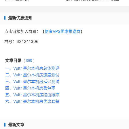
5
5
0%
311.56
304.515
308.422
联
通
最新优惠通知
江
点击链接加入群聊：【
便宜VPS优惠推送群
】
苏
5
4
20%
356.18
352.86
353.76
群号：624241306
移
动
文章目录
隐藏
江
一、Vultr 墨尔本机房总体测评
西
二、Vultr 墨尔本机房速度测试
5
4
20%
425.5
421.1
423.96
电
三、Vultr 墨尔本机房延迟测试
信
四、Vultr 墨尔本机房丢包率
五、Vultr 墨尔本机房路由跟踪
江
六、Vultr 墨尔本机房优惠套餐
西
5
5
0%
417.74
327.8
347.636
联
通
最新文章