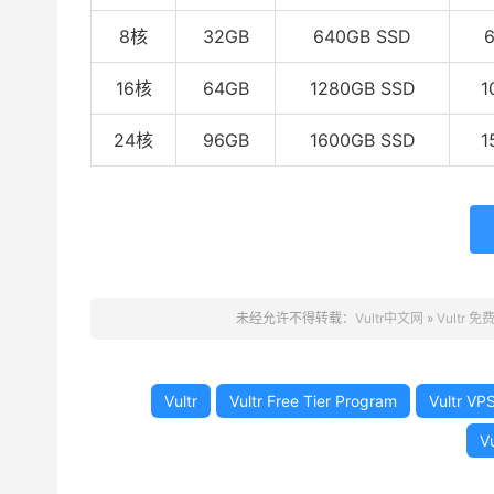
8核
32GB
640GB SSD
16核
64GB
1280GB SSD
1
24核
96GB
1600GB SSD
1
未经允许不得转载：
Vultr中文网
»
Vultr 免
Vultr
Vultr Free Tier Program
Vultr VP
V