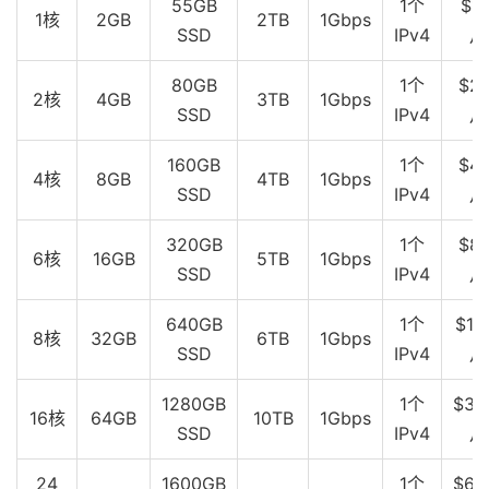
55GB
1个
$10
1核
2GB
2TB
1Gbps
SSD
IPv4
月
80GB
1个
$20
2核
4GB
3TB
1Gbps
SSD
IPv4
月
160GB
1个
$40
4核
8GB
4TB
1Gbps
SSD
IPv4
月
320GB
1个
$80
6核
16GB
5TB
1Gbps
SSD
IPv4
月
640GB
1个
$16
8核
32GB
6TB
1Gbps
SSD
IPv4
月
1280GB
1个
$32
16核
64GB
10TB
1Gbps
SSD
IPv4
月
24
1600GB
1个
$64