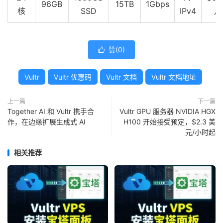
96GB
15TB
1Gbps
核
SSD
IPv4
月
赞(
0
)

Vultr
Vultr 优惠码
Vultr 文档
Vultr 文档地址
上一篇
下一篇
Together AI 和 Vultr 携手合
Vultr GPU 服务器 NVIDIA HGX
作，在边缘扩展生成式 AI
H100 开始接受预定，$2.3 美
元/小时起
相关推荐