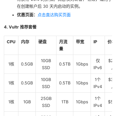
在创建帐户后 30 天内启动的实例。
优惠页面：
点击直达购买页面
4. Vultr 推荐套餐
CPU
内存
硬盘
月流
带宽
IP
价格
量
10GB
仅
$2.
1核
0.5GB
0.5TB
1Gbps
SSD
IPv6
月
10GB
1个
$3.
1核
0.5GB
0.5TB
1Gbps
SSD
IPv4
月
25GB
1个
1核
1GB
1TB
1Gbps
$5
SSD
IPv4