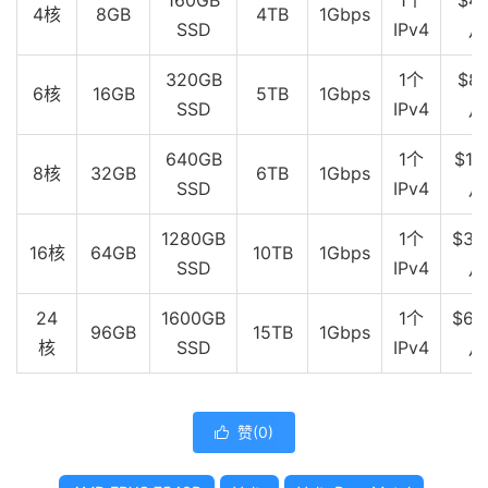
4核
8GB
4TB
1Gbps
SSD
IPv4
月
320GB
1个
$80
6核
16GB
5TB
1Gbps
SSD
IPv4
月
640GB
1个
$16
8核
32GB
6TB
1Gbps
SSD
IPv4
月
1280GB
1个
$32
16核
64GB
10TB
1Gbps
SSD
IPv4
月
24
1600GB
1个
$64
96GB
15TB
1Gbps
核
SSD
IPv4
月
赞(
0
)
