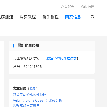

购买教程
Vultr官网
机房测速
购买教程
新手教程
商家信息

最新优惠通知
点击链接加入群聊：【
便宜VPS优惠推送群
】
群号：624241306
文章目录
隐藏
释放无与伦比的性价比
Vultr 与 DigitalOcean：比较分析
告别高额带宽费用