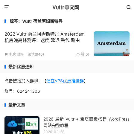


标签：Vultr 荷兰阿姆斯特丹
2022 Vultr 荷兰阿姆斯特丹 Amsterdam
机房晚高峰测评：速度 延迟 丢包 路由
机房测评
阅读(940)
赞(
0
)


最新优惠通知
点击链接加入群聊：【
便宜VPS优惠推送群
】
群号：624241306
最新文章
2026 最新 Vultr + 宝塔面板搭建 WordPress
网站完整教程
2026-02-28