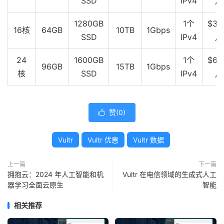
SSD
IPv4
月
1280GB
1个
$32
16核
64GB
10TB
1Gbps
SSD
IPv4
月
24
1600GB
1个
$64
96GB
15TB
1Gbps
核
SSD
IPv4
月
赞(
0
)

Vultr
Vultr 优惠
Vultr 数据
上一篇
下一篇
拥抱云：2024 年人工智能和机
Vultr 在电信领域的生成式人工
器学习全面云原生
智能
相关推荐