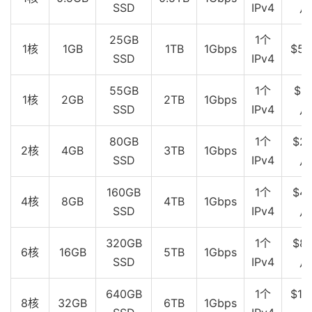
SSD
IPv4
月
25GB
1个
1核
1GB
1TB
1Gbps
$5
SSD
IPv4
55GB
1个
$10
1核
2GB
2TB
1Gbps
SSD
IPv4
月
80GB
1个
$20
2核
4GB
3TB
1Gbps
SSD
IPv4
月
160GB
1个
$40
4核
8GB
4TB
1Gbps
SSD
IPv4
月
320GB
1个
$80
6核
16GB
5TB
1Gbps
SSD
IPv4
月
640GB
1个
$16
8核
32GB
6TB
1Gbps