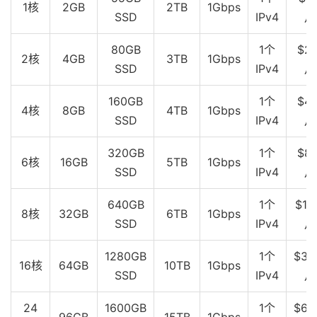
1核
2GB
2TB
1Gbps
SSD
IPv4
月
80GB
1个
$20
2核
4GB
3TB
1Gbps
SSD
IPv4
月
160GB
1个
$40
4核
8GB
4TB
1Gbps
SSD
IPv4
月
320GB
1个
$80
6核
16GB
5TB
1Gbps
SSD
IPv4
月
640GB
1个
$16
8核
32GB
6TB
1Gbps
SSD
IPv4
月
1280GB
1个
$32
16核
64GB
10TB
1Gbps
SSD
IPv4
月
24
1600GB
1个
$64