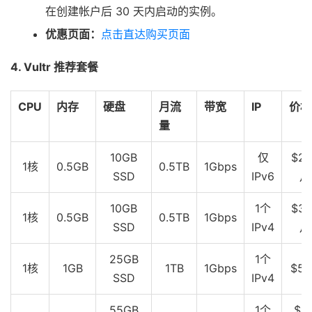
在创建帐户后 30 天内启动的实例。
优惠页面：
点击直达购买页面
4. Vultr 推荐套餐
CPU
内存
硬盘
月流
带宽
IP
价格
量
10GB
仅
$2.
1核
0.5GB
0.5TB
1Gbps
SSD
IPv6
月
10GB
1个
$3.
1核
0.5GB
0.5TB
1Gbps
SSD
IPv4
月
25GB
1个
1核
1GB
1TB
1Gbps
$5
SSD
IPv4
55GB
1个
$10