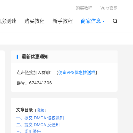

购买教程
Vultr官网
机房测速
购买教程
新手教程
商家信息

最新优惠通知
点击链接加入群聊：【
便宜VPS优惠推送群
】
群号：624241306
文章目录
隐藏
一、提交 DMCA 侵权通知
二、提交 DMCA 反通知
三、滥用警告