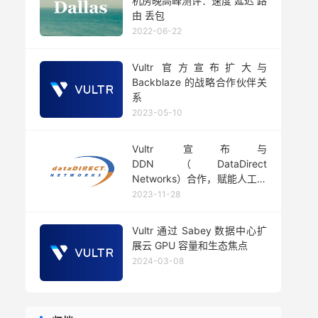
机房晚高峰测评：速度 延迟 路
由 丢包
2022-06-22
Vultr 官方宣布扩大与
Backblaze 的战略合作伙伴关
系
2023-05-10
Vultr 宣布与
DDN（DataDirect
Networks）合作，赋能人工智
能创新
2023-11-28
Vultr 通过 Sabey 数据中心扩
展云 GPU 容量和生态焦点
2024-03-08