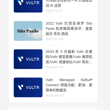
可帮助您在新的一年大规模启
动 AI 运营
2023-12-27
2022 Vultr 巴西圣保罗 São
Paulo 机房晚高峰测评：速度
延迟 丢包 路由
2022-07-04
2024 年 5 月最新 Vultr 优惠
码/Vultr 便宜套餐/Vultr 推荐机
房/Vultr 测速地址/Vultr 购买教
程
2024-05-14
Vultr Managed Kafka®
Connect 增强功能：更快、更
简单的数据流
2025-04-09