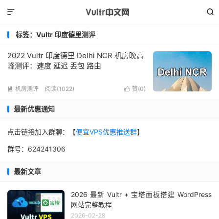


标签：Vultr 印度德里测评
2022 Vultr 印度德里 Delhi NCR 机房晚高
峰测评：速度 延迟 丢包 路由
机房测评
阅读(1022)
赞(
0
)


最新优惠通知
点击链接加入群聊：【
便宜VPS优惠推送群
】
群号：624241306
最新文章
2026 最新 Vultr + 宝塔面板搭建 WordPress
网站完整教程
2026-02-28