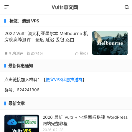


标签：澳洲 VPS
2022 Vultr 澳大利亚墨尔本 Melbourne 机
房晚高峰测评：速度 延迟 丢包 路由
机房测评
阅读(749)
赞(
0
)


最新优惠通知
点击链接加入群聊：【
便宜VPS优惠推送群
】
群号：624241306
最新文章
2026 最新 Vultr + 宝塔面板搭建 WordPress
网站完整教程
2026-02-28