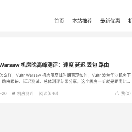
首页
本站推荐
最新优惠
华沙 Warsaw 机房晚高峰测评：速度 延迟 丢包 路由
机房怎么样，Vultr Warsaw 机房晚高峰时期表现如何，Vultr 波兰华沙机房下
、路由跟踪、延迟测试、总体测评结果分享。这个机房一听就是距离比较
区...
-20
机房测评
阅读(646)
赞(
0
)

