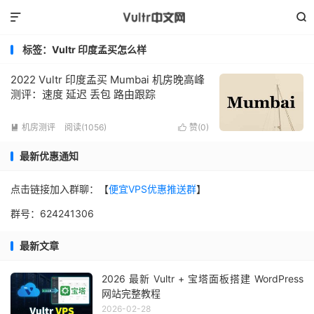


标签：Vultr 印度孟买怎么样
2022 Vultr 印度孟买 Mumbai 机房晚高峰
测评：速度 延迟 丢包 路由跟踪
机房测评
阅读(1056)
赞(
0
)


最新优惠通知
点击链接加入群聊：【
便宜VPS优惠推送群
】
群号：624241306
最新文章
2026 最新 Vultr + 宝塔面板搭建 WordPress
网站完整教程
2026-02-28