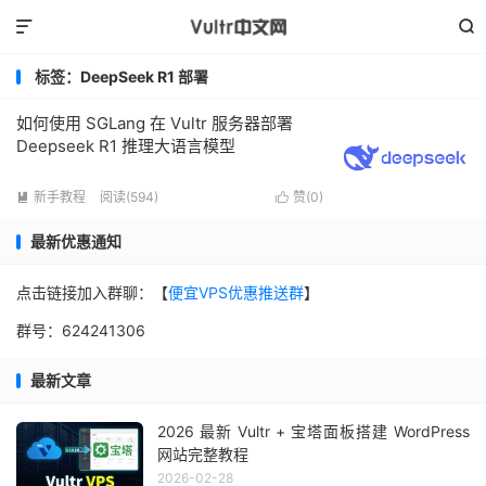


标签：DeepSeek R1 部署
如何使用 SGLang 在 Vultr 服务器部署
Deepseek R1 推理大语言模型
新手教程
阅读(594)
赞(
0
)


最新优惠通知
点击链接加入群聊：【
便宜VPS优惠推送群
】
群号：624241306
最新文章
2026 最新 Vultr + 宝塔面板搭建 WordPress
网站完整教程
2026-02-28