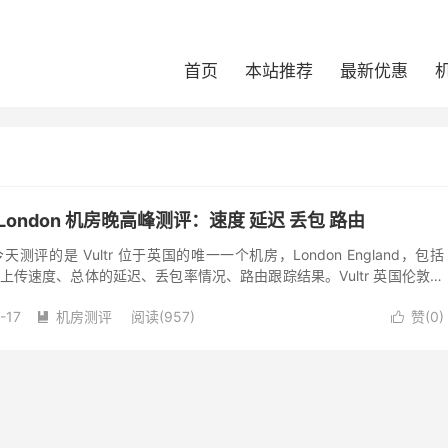
首页
本站推荐
最新优惠
伦敦 London 机房晚高峰测评：速度 延迟 丢包 路由
天测评的是 Vultr 位于英国的唯一一个机房，London England，包括
载和上传速度、总体的延迟、丢包率情况、路由跟踪结果。Vultr 英国伦敦是
-17
机房测评
阅读(957)
赞(
0
)

