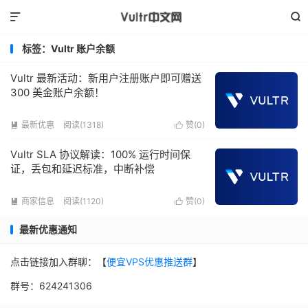


标签：Vultr 账户余额
Vultr 最新活动：新用户注册账户即可赠送
300 美金账户余额！
最新优惠
阅读(1318)
赞(
0
)


Vultr SLA 协议解读：100% 运行时间保
证，丢包和延迟标准，中断补偿
商家信息
阅读(1120)
赞(
0
)


最新优惠通知
点击链接加入群聊：【
便宜VPS优惠推送群
】
群号：624241306