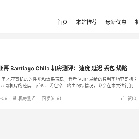
首页
本站推荐
最新优惠
地亚哥 Santiago Chile 机房测评：速度 延迟 丢包 线路
tr 智利圣地亚哥机房的性能和效果表现，看看 Vultr 最新的智利圣地亚哥机房
利圣地亚哥机房的速度、延迟、丢包率、路由跟踪情况，都会在本文进行测评
地理位置...
-09
机房测评
阅读(819)
赞(
0
)

